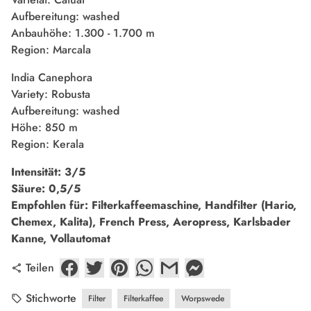
Aufbereitung: washed
Anbauhöhe: 1.300 - 1.700 m
Region: Marcala
India Canephora
Variety: Robusta
Aufbereitung: washed
Höhe: 850 m
Region: Kerala
Intensität: 3/5
Säure: 0,5/5
Empfohlen für: Filterkaffeemaschine, Handfilter (Hario,
Chemex, Kalita), French Press, Aeropress, Karlsbader
Kanne, Vollautomat
Teilen
share
Stichworte
Filter
Filterkaffee
Worpswede
local_offer