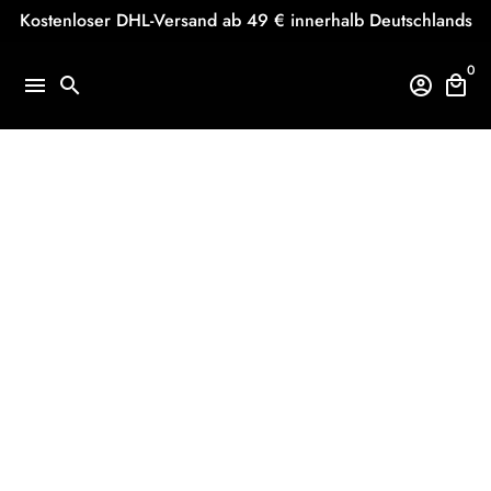
Direkt
Kostenloser DHL-Versand ab 49 € innerhalb Deutschlands
zum
Inhalt
0
menu
search
account_circle
local_mall