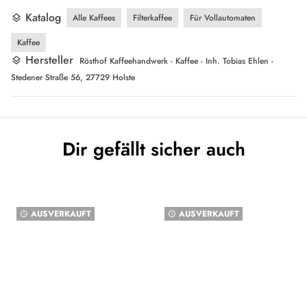
Katalog
Alle Kaffees
Filterkaffee
Für Vollautomaten
layers
Kaffee
Hersteller
layers
Rösthof Kaffeehandwerk - Kaffee - Inh. Tobias Ehlen -
Stedener Straße 56, 27729 Holste
Dir gefällt sicher auch
AUSVERKAUFT
AUSVERKAUFT
watch_later
watch_later