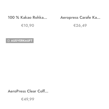
100 % Kakao Rohkakao
Aeropress Carafe Karaffe
€10,90
€26,49
AUSVERKAUFT
watch_later
AeroPress Clear Coffee Maker
€49,99