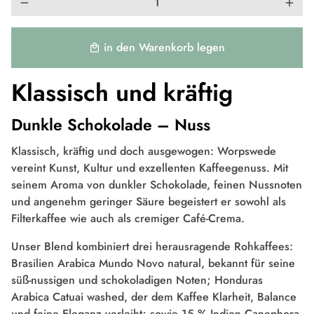
remove
add
in den Warenkorb legen
local_mall
Klassisch und kräftig
Dunkle Schokolade – Nuss
Klassisch, kräftig und doch ausgewogen: Worpswede
vereint Kunst, Kultur und exzellenten Kaffeegenuss. Mit
seinem Aroma von dunkler Schokolade, feinen Nussnoten
und angenehm geringer Säure begeistert er sowohl als
Filterkaffee wie auch als cremiger Café-Crema.
Unser Blend kombiniert drei herausragende Rohkaffees:
Brasilien Arabica Mundo Novo natural, bekannt für seine
süß-nussigen und schokoladigen Noten; Honduras
Arabica Catuai washed, der dem Kaffee Klarheit, Balance
und feine Eleganz verleiht; sowie 15 % Indien Canephora