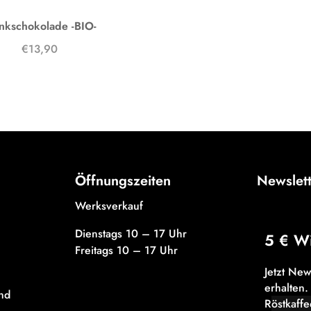
inkschokolade -BIO-
€13,90
Öffnungszeiten
Newslet
Werksverkauf
Dienstags 10 – 17 Uhr
5 € W
Freitags 10 – 17 Uhr
Jetzt Ne
erhalten.
nd
R
östkaff