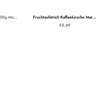
Fruchtaufstrich Bratapfel 300g Marmelade
Fruchtaufstrich Kaffeekirsche Marmelade
€5,49