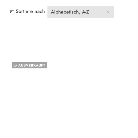
Sortiere nach
sort
AUSVERKAUFT
watch_later