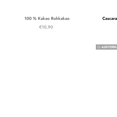
100 % Kakao Rohkakao
Cascara
€10,90
AUSVERK
watch_later