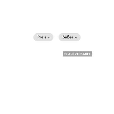
Preis
Süßes
AUSVERKAUFT
watch_later