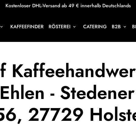
Kostenloser DHL-Versand ab 49 € innerhalb Deutschlands
KAFFEEFINDER
RÖSTEREI
CATERING
B2B
B
oard_arrow_down
keyboard_arrow_down
keyboard_arrow_down
f Kaffeehandwerk
 Ehlen - Stedener
56, 27729 Holst