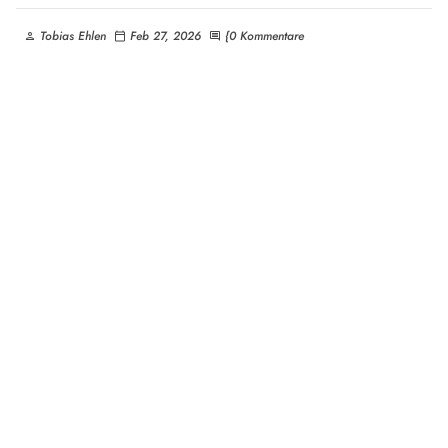
Tobias Ehlen
Feb 27, 2026
{0 Kommentare
person
calendar_today
comment