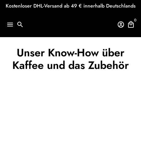
Direkt
Kostenloser DHL-Versand ab 49 € innerhalb Deutschlands
zum
Inhalt
0
menu
search
account_circle
local_mall
Unser Know-How über
Kaffee und das Zubehör