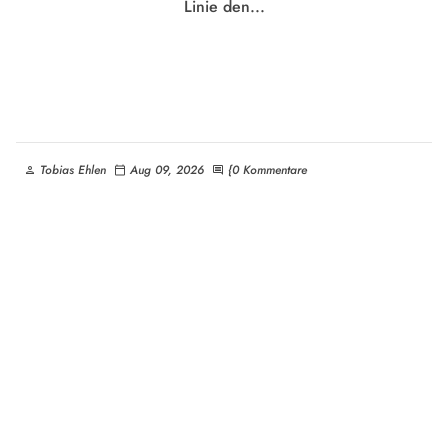
Linie den...
Tobias Ehlen
Aug 09, 2026
{0 Kommentare
person
calendar_today
comment