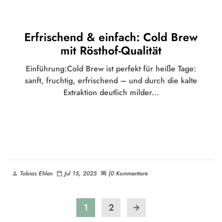
Erfrischend & einfach: Cold Brew
mit Rösthof-Qualität
Einführung:Cold Brew ist perfekt für heiße Tage:
sanft, fruchtig, erfrischend – und durch die kalte
Extraktion deutlich milder...
Tobias Ehlen
Jul 15, 2025
{0 Kommentare
person
calendar_today
comment
1
2
arrow_forward