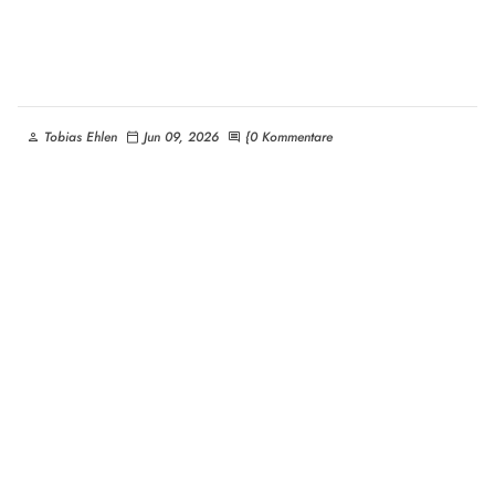
Tobias Ehlen
Jun 09, 2026
{0 Kommentare
person
calendar_today
comment