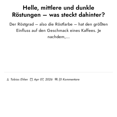
Helle, mittlere und dunkle
Röstungen – was steckt dahinter?
Der Röstgrad – also die Röstfarbe – hat den größten
Einfluss auf den Geschmack eines Kaffees. Je
nachdem,...
Tobias Ehlen
Apr 07, 2026
{0 Kommentare
person
calendar_today
comment