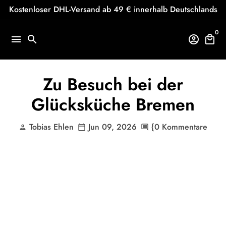
Direkt
Kostenloser DHL-Versand ab 49 € innerhalb Deutschlands
zum
Inhalt
0
menu
search
account_circle
local_mall
Zu Besuch bei der
Glücksküche Bremen
Tobias Ehlen
Jun 09, 2026
{0 Kommentare
person
calendar_today
comment