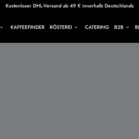
Kostenloser DHL-Versand ab 49 € innerhalb Deutschlands
KAFFEEFINDER
RÖSTEREI
CATERING
B2B
B
oard_arrow_down
keyboard_arrow_down
keyboard_arrow_down
es möchten wir den Podcast "Krebs! Was nun?" und d