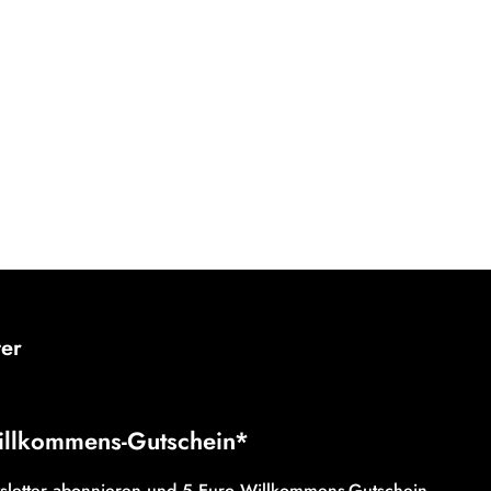
ter
illkommens-Gutschein*
wsletter abonnieren und 5 Euro Willkommens-Gutschein