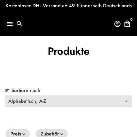
Direkt
Kostenloser DHL-Versand ab 49 € innerhalb Deutschlands
zum
Inhalt
0
menu
search
account_circle
local_mall
Produkte
Sortiere nach
sort
Preis
Zubehör