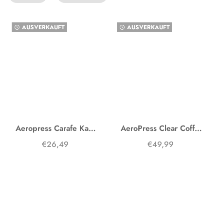
AUSVERKAUFT
AUSVERKAUFT
watch_later
watch_later
Aeropress Carafe Karaffe
AeroPress Clear Coffee Maker
€26,49
€49,99