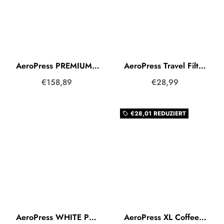
AeroPress PREMIUM Glass & Metal
AeroPress Travel Filter Holder Black (Schwarz)
€158,89
€28,99
€28,01
REDUZIERT
local_offer
AeroPress WHITE PREMIUM Glass & Metal
AeroPress XL Coffee Maker inkl. Karaffe