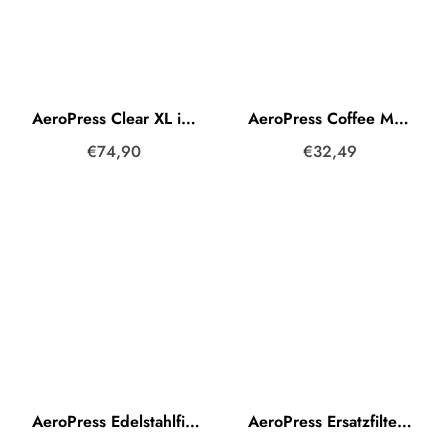
AeroPress Clear XL inkl. Karaffe + Papierfilter
AeroPress Coffee Maker Original inkl. Papierfilter
€74,90
€32,49
AeroPress Edelstahlfilter
AeroPress Ersatzfilter Papierfilter