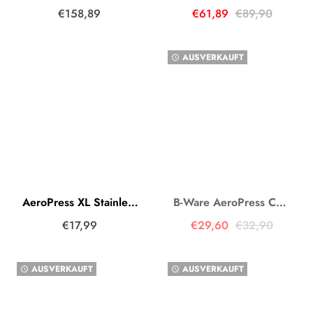
€158,89
€61,89
€89,90
AUSVERKAUFT
watch_later
AeroPress XL Stainless Steel Filter Edeltstahl
B-Ware AeroPress Coffee Maker inkl. Papierfilter
€17,99
€29,60
€32,90
AUSVERKAUFT
AUSVERKAUFT
watch_later
watch_later