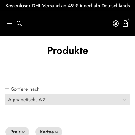
Direkt
Kostenloser DHL-Versand ab 49 € innerhalb Deutschlands
zum
Inhalt
0
menu
search
account_circle
local_mall
Produkte
Sortiere nach
sort
Preis
Kaffee