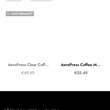
AUSVERKAUFT
watch_later
AeroPress Clear Coffee Maker
AeroPress Coffee Maker Original inkl. Papierfilter
€49,99
€32,49