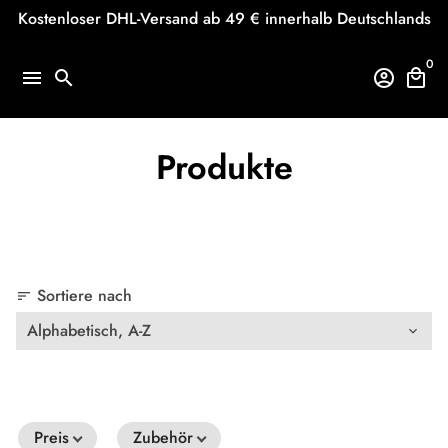
Direkt
Kostenloser DHL-Versand ab 49 € innerhalb Deutschlands
zum
Inhalt
0
menu
search
account_circle
local_mall
Produkte
Sortiere nach
sort
Preis
Zubehör