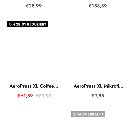
€28,99
€158,89
€28,01
REDUZIERT
local_offer
AeroPress XL Coffee Maker inkl. Karaffe
AeroPress XL Mikrofilter - 200 Pack - White (Weiß)
€61,89
€89,90
€9,85
AUSVERKAUFT
watch_later