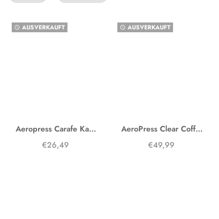
AUSVERKAUFT
AUSVERKAUFT
watch_later
watch_later
Aeropress Carafe Karaffe
AeroPress Clear Coffee Maker
€26,49
€49,99