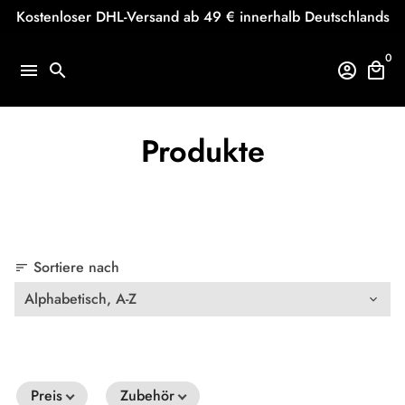
Direkt
Kostenloser DHL-Versand ab 49 € innerhalb Deutschlands
zum
Inhalt
0
menu
search
account_circle
local_mall
Produkte
Sortiere nach
sort
Preis
Zubehör