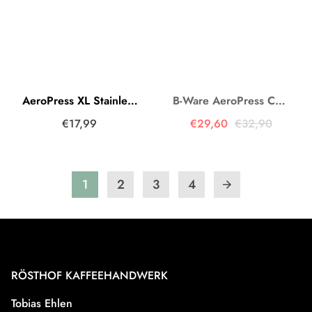
AeroPress XL Stainless Steel Filter Edeltstahl
B-Ware AeroPress Coffee Maker inkl. Papierfilter
€17,99
€29,60
€32,90
1
2
3
4
arrow_forward
RÖSTHOF KAFFEEHANDWERK
Tobias Ehlen