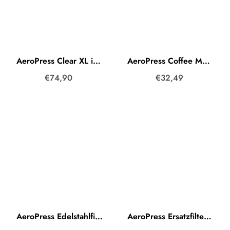
AeroPress Clear XL inkl. Karaffe + Papierfilter
AeroPress Coffee Maker Original inkl. Papierfilter
€74,90
€32,49
AeroPress Edelstahlfilter
AeroPress Ersatzfilter Papierfilter