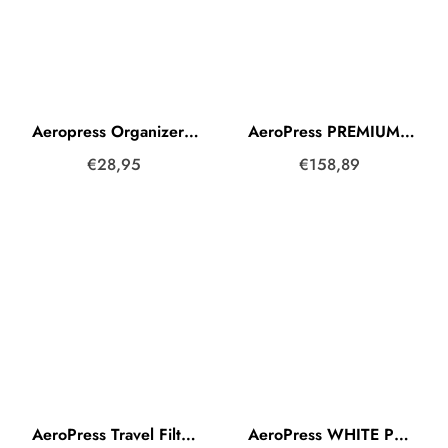
Aeropress Organizer Aufbewahrung Black (Schwarz)
AeroPress PREMIUM Glass & Metal
€28,95
€158,89
AeroPress Travel Filter Holder Black (Schwarz)
AeroPress WHITE PREMIUM Glass & Metal