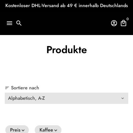
Direkt
Kostenloser DHL-Versand ab 49 € innerhalb Deutschlands
zum
Inhalt
0
menu
search
account_circle
local_mall
Produkte
Sortiere nach
sort
Preis
Kaffee