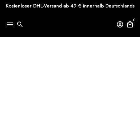
Direkt
Kostenloser DHL-Versand ab 49 € innerhalb Deutschlands
zum
Inhalt
0
menu
search
account_circle
local_mall