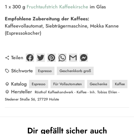
1 x 300 g
Fruchtaufstrich Kaffeekirsche
im Glas
Empfohlene Zubereitung der Kaffees:
Kaffeevollautomat, Siebträgermaschine, Mokka Kanne
(Espressokocher)
Teilen
share
Stichworte
Espresso
Geschenkkorb groß
local_offer
Katalog
Espresso
Für Vollautomaten
Geschenke
Kaffee
layers
Hersteller
layers
Rösthof Kaffeehandwerk - Kaffee - Inh. Tobias Ehlen -
Stedener Straße 56, 27729 Holste
Dir gefällt sicher auch