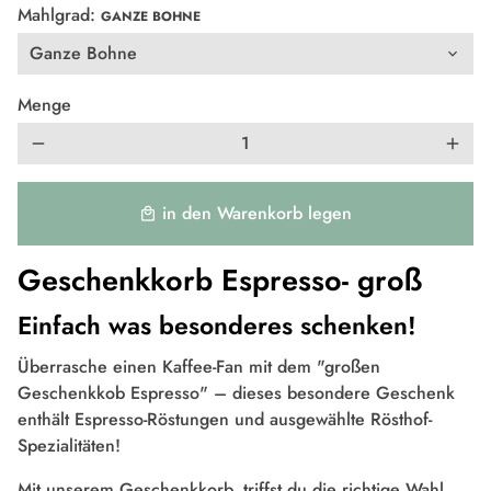
Mahlgrad:
GANZE BOHNE
Menge
remove
add
in den Warenkorb legen
local_mall
Geschenkkorb Espresso- groß
Einfach was besonderes schenken!
Überrasche einen Kaffee-Fan mit dem
"großen
Geschenkkob Espresso
"
– dieses besondere Geschenk
enthält Espresso-Röstungen und ausgewählte
Rösthof-
Spezialitäten
!
Mit unserem Geschenkkorb, triffst du die richtige Wahl,