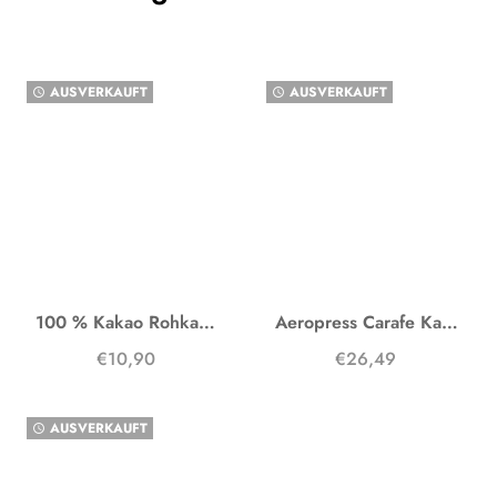
AUSVERKAUFT
AUSVERKAUFT
watch_later
watch_later
100 % Kakao Rohkakao
Aeropress Carafe Karaffe
€10,90
€26,49
AUSVERKAUFT
watch_later