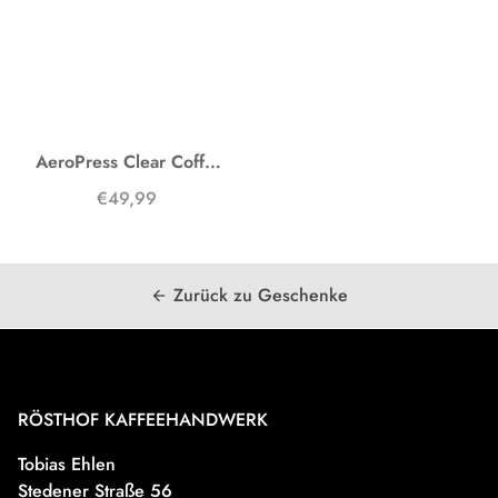
AeroPress Clear Coffee Maker
€49,99
Zurück zu Geschenke
arrow_back
RÖSTHOF KAFFEEHANDWERK
Tobias Ehlen
Stedener Straße 56