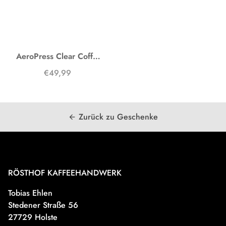
AeroPress Clear Coffee Maker
€49,99
Zurück zu Geschenke
arrow_back
RÖSTHOF KAFFEEHANDWERK
Tobias Ehlen
Stedener Straße 56
27729 Holste