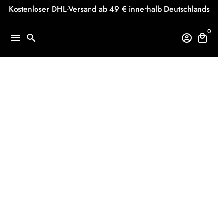
Direkt
Kostenloser DHL-Versand ab 49 € innerhalb Deutschlands
zum
Inhalt
0
menu
search
account_circle
local_mall