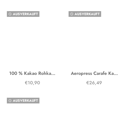
AUSVERKAUFT
AUSVERKAUFT
watch_later
watch_later
100 % Kakao Rohkakao
Aeropress Carafe Karaffe
€10,90
€26,49
AUSVERKAUFT
watch_later