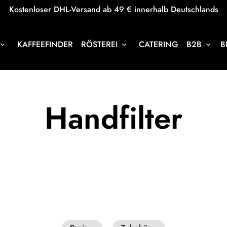
Kostenloser DHL-Versand ab 49 € innerhalb Deutschlands
KAFFEEFINDER
RÖSTEREI
CATERING
B2B
B
oard_arrow_down
keyboard_arrow_down
keyboard_arrow_down
Handfilter