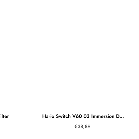
ilter
Hario Switch V60 03 Immersion Dripper Handfilter Glas inkl. Filter Black (Schwarz)
€38,89