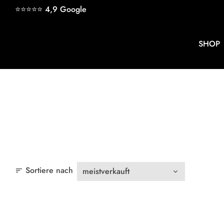
Direkt
⭐⭐⭐⭐⭐ 4,9
Google
zum
Inhalt
SHOP
keyb
Sortiere nach
sort