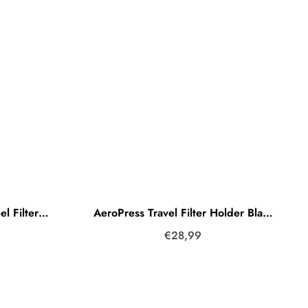
AeroPress XL Stainless Steel Filter Edeltstahl
AeroPress Travel Filter Holder Black (Schwarz)
€28,99