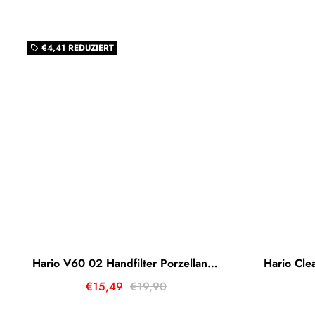
€4,41
REDUZIERT
local_offer
Hario V60 02 Handfilter Porzellan White (Weiß)
€15,49
€19,90