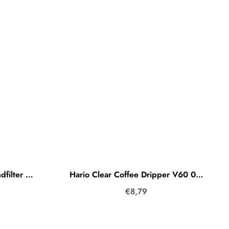
Hario Dripper V60 02 Handfilter Porzellan Light Purple (Helles Lila)
Hario Clear Coffee Dripper V60 03 Handfilter Kunststoff Clear (Transparent)
€8,79