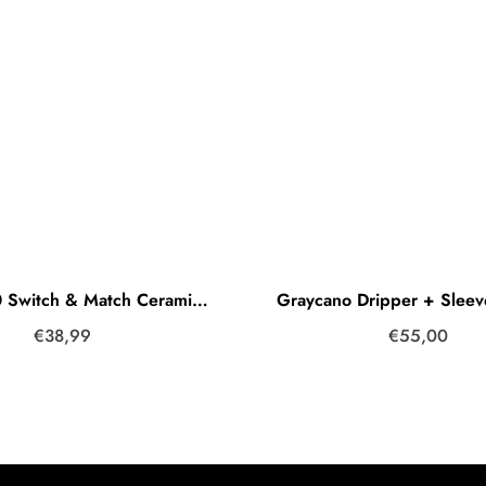
Hario V60 Switch & Match Ceramic 03 Dripper / Matte Black
€38,99
€55,00