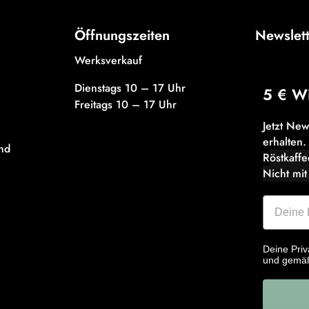
Öffnungszeiten
Newslet
Werksverkauf
Dienstags 10 – 17 Uhr
5 € W
Freitags 10 – 17 Uhr
Jetzt Ne
erhalten.
nd
R
östkaff
Nicht mit
Deine Priv
und gemä