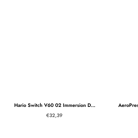
Hario Switch V60 02 Immersion Dripper Handfilter Glas inkl. Filter (40x) Black (Schwarz)
AeroPres
€32,39