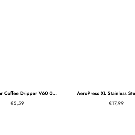
Hario Clear Coffee Dripper V60 01 Handfilter Kunststoff Clear (Transparent)
€5,59
€17,99