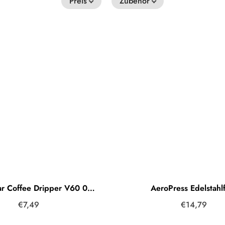
Preis
Zubehör
Hario Clear Coffee Dripper V60 02 Handfilter Kunststoff Clear (Transparent)
AeroPress Edelstahlf
€7,49
€14,79