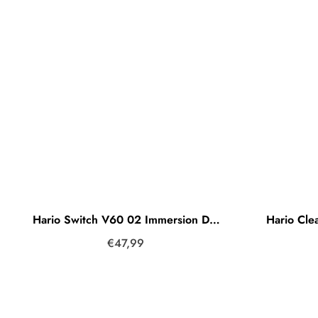
Hario Switch V60 02 Immersion Dripper Handfilter Pink (Limited Edition Colours)
€47,99