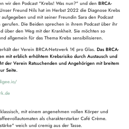
ten wir den Podcast "Krebs! Was nun?" und den
BRCA-
 Unser Freund Nils hat im Herbst 2022 die Diagnose Krebs
t aufgegeben und mit seiner Freundin Sara den Podcast
 gerufen. Die Beiden sprechen in ihrem Podcast über ihr
nd über den Weg mit der Krankheit. Sie möchten so
nd allgemein für das Thema Krebs sensibilisieren.
 erhält der Verein BRCA-Netzwerk 1€ pro Glas.
Das BRCA-
en mit erblich erhöhtem Krebsrisiko durch Austausch und
ht der Verein Ratsuchenden und Angehörigen mit breitem
ur Seite.
igee.io/
rk.de
g, klassisch, mit einem angenehmen vollen Körper und
ffeevollautomaten als charakterstarker Café Crème.
stärke" weich und cremig aus der Tasse.