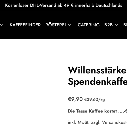
Kostenloser DHL-Versand ab 49 € innerhalb Deutschlands
KAFFEEFINDER
RÖSTEREI
CATERING
B2B
B
oard_arrow_down
keyboard_arrow_down
keyboard_arrow_down
Willensstärke
Spendenkaff
€9,90
Einzelpreis
zum
€39,60
/
kg
Die Tasse Kaffee kostet
...
,-
inkl. MwSt. zzgl.
Versandkost