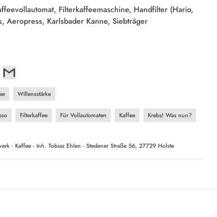
ffeevollautomat, Filterkaffeemaschine, Handfilter (Hario,
s, Aeropress, Karlsbader Kanne, Siebträger
fee
Willensstärke
sso
Filterkaffee
Für Vollautomaten
Kaffee
Krebs! Was nun?
rk - Kaffee - Inh. Tobias Ehlen - Stedener Straße 56, 27729 Holste