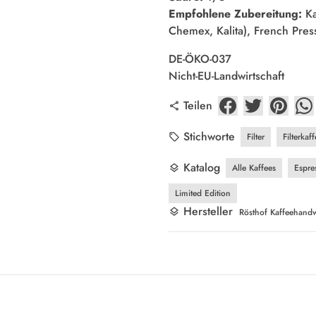
Empfohlene Zubereitung:
Ka
Chemex, Kalita), French Pres
DE-ÖKO-037
Nicht-EU-Landwirtschaft
Teilen
share
Stichworte
Filter
Filterkaf
local_offer
Katalog
Alle Kaffees
Espre
layers
Limited Edition
Hersteller
layers
Rösthof Kaffeehandwe