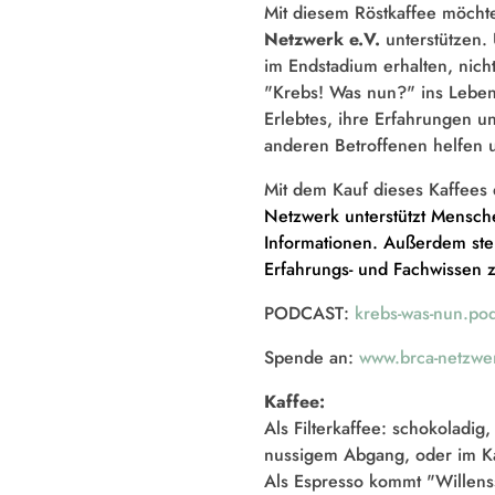
Mit diesem Röstkaffee möch
Netzwerk e.V.
unterstützen.
im Endstadium erhalten, nich
"Krebs! Was nun?" ins Leben
Erlebtes, ihre Erfahrungen u
anderen Betroffenen helfen u
Mit dem Kauf dieses Kaffees
Netzwerk unterstützt Mensch
Informationen. Außerdem ste
Erfahrungs- und Fachwissen z
PODCAST:
krebs-was-nun.pod
Spende an:
www.brca-netzwe
Kaffee:
Als Filterkaffee: schokoladi
nussigem Abgang, oder im Ka
Als Espresso kommt "Willens