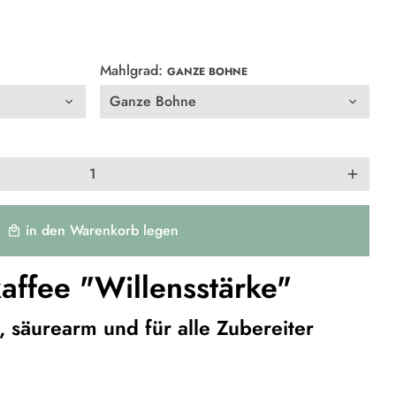
Mahlgrad:
GANZE BOHNE
add
in den Warenkorb legen
local_mall
affee "Willensstärke"
, säurearm und für alle Zubereiter