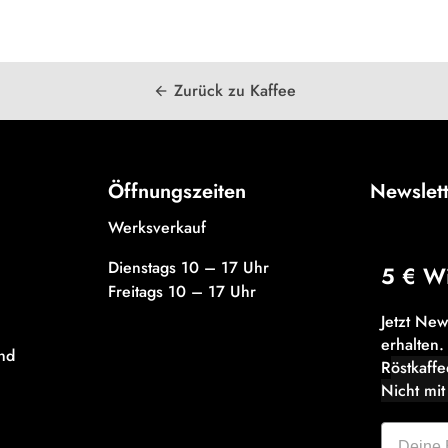
Zurück zu Kaffee
arrow_back
Öffnungszeiten
Newslet
Werksverkauf
Dienstags 10 – 17 Uhr
5 € W
Freitags 10 – 17 Uhr
Jetzt Ne
erhalten.
nd
R
östkaff
Nicht mit