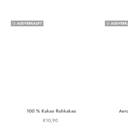
AUSVERKAUFT
AUSVERK
watch_later
watch_later
100 % Kakao Rohkakao
Aero
€10,90