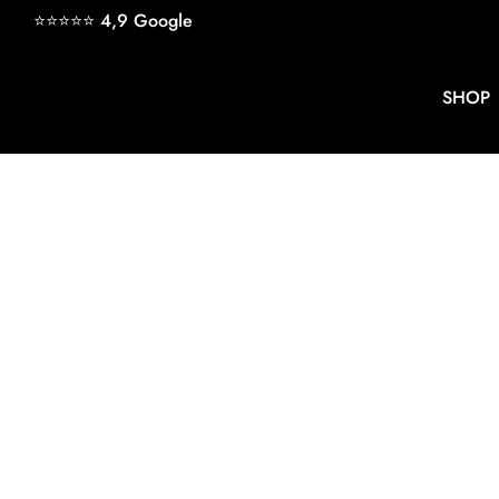
Direkt
⭐⭐⭐⭐⭐ 4,9
Google
zum
Inhalt
SHOP
keyb