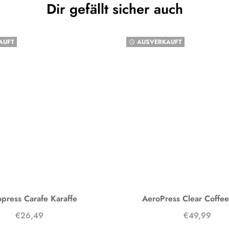
Dir gefällt sicher auch
AUFT
AUSVERKAUFT
watch_later
press Carafe Karaffe
AeroPress Clear Coffe
€26,49
€49,99