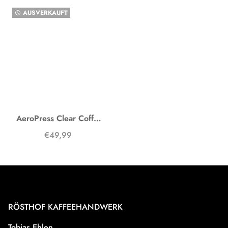
AUSVERKAUFT
watch_later
AeroPress Clear Coffee Maker
€49,99
RÖSTHOF KAFFEEHANDWERK
Tobias Ehlen