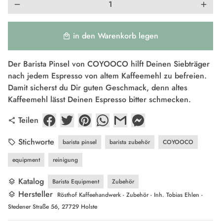
remove
add
in den Warenkorb legen
local_mall
Der Barista Pinsel von COYOOCO hilft Deinen Siebträger
nach jedem Espresso von altem Kaffeemehl zu befreien.
Damit sicherst du Dir guten Geschmack, denn altes
Kaffeemehl lässt Deinen Espresso bitter schmecken.
Teilen
share
Stichworte
barista pinsel
barista zubehör
COYOOCO
local_offer
equipment
reinigung
Katalog
Barista Equipment
Zubehör
layers
Hersteller
layers
Rösthof Kaffeehandwerk - Zubehör - Inh. Tobias Ehlen -
Stedener Straße 56, 27729 Holste