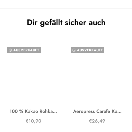
Dir gefällt sicher auch
AUSVERKAUFT
AUSVERKAUFT
watch_later
watch_later
100 % Kakao Rohkakao
Aeropress Carafe Karaffe
€10,90
€26,49