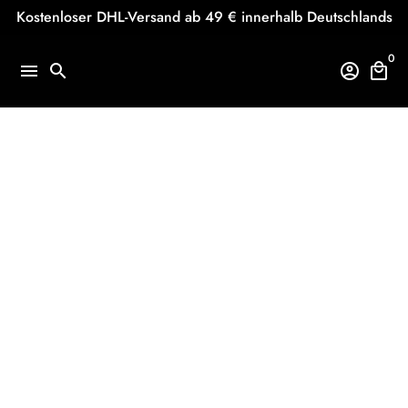
Direkt
Kostenloser DHL-Versand ab 49 € innerhalb Deutschlands
zum
Inhalt
0
menu
search
account_circle
local_mall