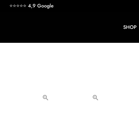
Direkt
⭐⭐⭐⭐⭐ 4,9
Google
zum
Inhalt
SHOP
keyb