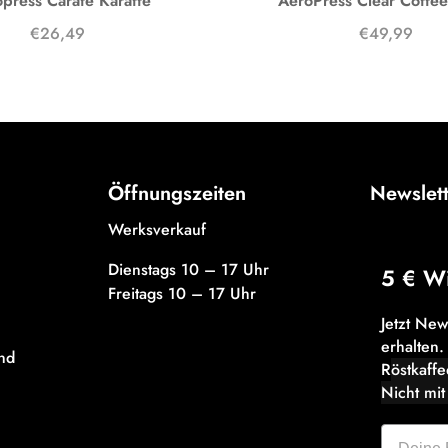
press Carafe Karaffe
AeroPress Clear Coffe
€26,49
€49,99
Öffnungszeiten
Newslet
Werksverkauf
Dienstags 10 – 17 Uhr
5 € W
Freitags 10 – 17 Uhr
Jetzt Ne
erhalten.
nd
R
östkaff
Nicht mit