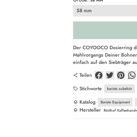
58 MM
Der COYOOCO Dosierring die
Mahlvorgangs Deiner Bohnen
einfach auf den Siebträger au
Teilen
share
Stichworte
barista zubehör
local_offer
Katalog
Barista Equipment
layers
Hersteller
layers
Rösthof Kaffeehandw