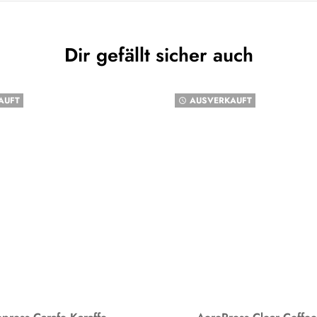
Dir gefällt sicher auch
AUFT
AUSVERKAUFT
watch_later