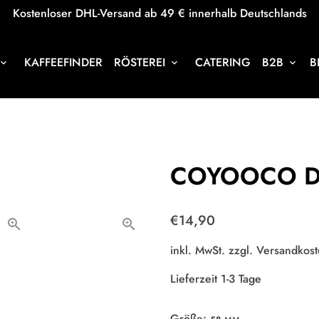
Kostenloser DHL-Versand ab 49 € innerhalb Deutschlands
KAFFEEFINDER
RÖSTEREI
CATERING
B2B
B
oard_arrow_down
keyboard_arrow_down
keyboard_arrow_down
COYOOCO Dos
€14,90
inkl. MwSt. zzgl.
Versandkost
Lieferzeit 1-3 Tage
Größe: