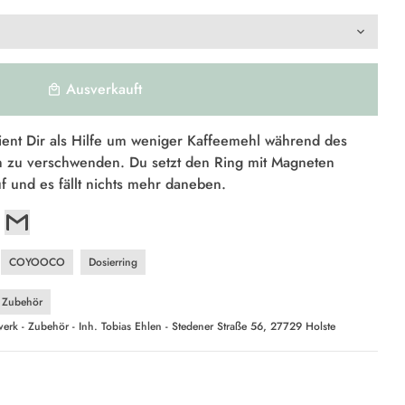
Ausverkauft
local_mall
nt Dir als Hilfe um weniger Kaffeemehl während des
 zu verschwenden. Du setzt den Ring mit Magneten
f und es fällt nichts mehr daneben.
COYOOCO
Dosierring
Zubehör
erk - Zubehör - Inh. Tobias Ehlen - Stedener Straße 56, 27729 Holste