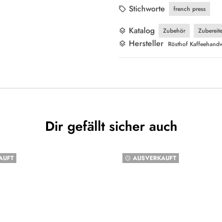
Stichworte
french press
local_offer
Katalog
Zubehör
Zubereite
layers
Hersteller
layers
Rösthof Kaffeehandw
Dir gefällt sicher auch
AUFT
AUSVERKAUFT
watch_later