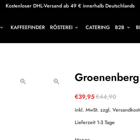
Kostenloser DHL-Versand ab 49 € innerhalb Deutschlands
KAFFEEFINDER
RÖSTEREI
CATERING
B2B
B
oard_arrow_down
keyboard_arrow_down
keyboard_arrow_down
Groenenberg 
€39,95
€44,90
inkl. MwSt. zzgl.
Versandkost
Lieferzeit 1-3 Tage
Menge