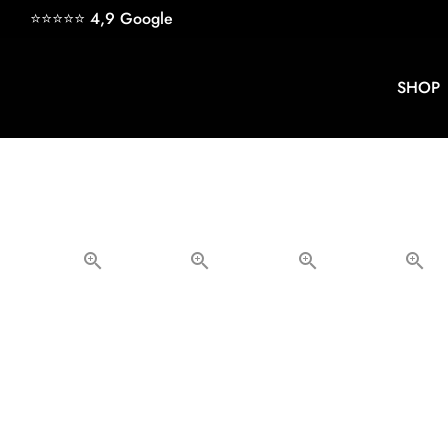
Direkt
⭐⭐⭐⭐⭐ 4,9
Google
zum
Inhalt
SHOP
keyb