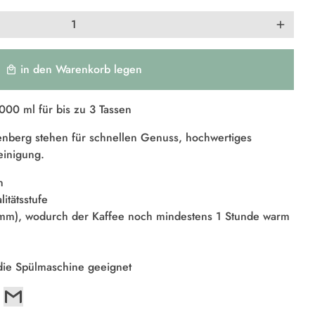
add
in den Warenkorb legen
local_mall
00 ml für bis zu 3 Tassen
nberg stehen für schnellen Genuss, hochwertiges
einigung.
n
itätsstufe
 mm), wodurch der Kaffee noch mindestens 1 Stunde warm
 die Spülmaschine geeignet