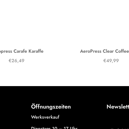
press Carafe Karaffe
AeroPress Clear Coffe
€26,49
€49,99
Öffnungszeiten
Newslet
Werksverkauf
Dienstags 10 – 17 Uhr