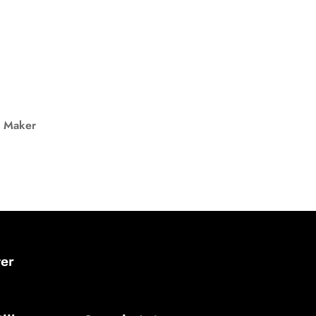
e Maker
ter