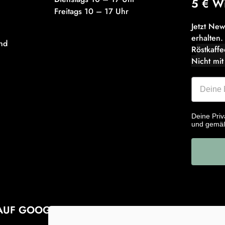
5 € W
Freitags 10 – 17 Uhr
Jetzt Ne
erhalten.
nd
R
östkaff
Nicht mit
Deine Priv
und gemä
AUF GOOGLE