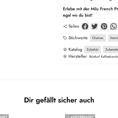
Erlebe mit der Milu French P
egal wo du bist!
Teilen
share
Stichworte
Chemex
frenc
local_offer
Katalog
Zubehör
Zubereite
layers
Hersteller
layers
Rösthof Kaffeehandw
Dir gefällt sicher auch
AUFT
AUSVERKAUFT
watch_later