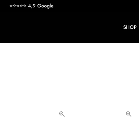
Direkt
⭐⭐⭐⭐⭐ 4,9
Google
zum
Inhalt
SHOP
keyb