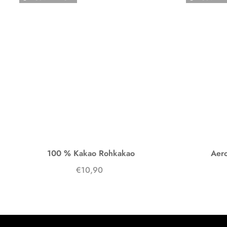
100 % Kakao Rohkakao
Aero
€10,90