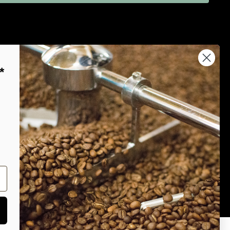
*
thoden