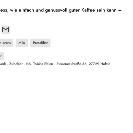
ress, wie einfach und genussvoll guter Kaffee sein kann –
h press
Milu
Pressfilter
r
erk - Zubehör - Inh. Tobias Ehlen - Stedener Straße 56, 27729 Holste