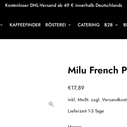
Kostenloser DHL-Versand ab 49 € innerhalb Deutschlands
KAFFEEFINDER
RÖSTEREI
CATERING
B2B
B
oard_arrow_down
keyboard_arrow_down
keyboard_arrow_down
Milu French 
€17,89
inkl. MwSt. zzgl.
Versandkost
Lieferzeit 1-3 Tage
Menge