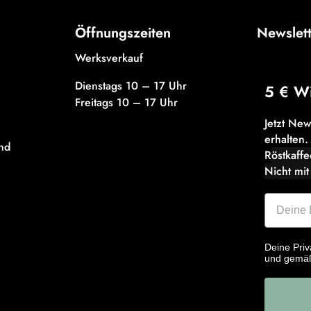
Öffnungszeiten
Newslet
Werksverkauf
Dienstags 10 – 17 Uhr
5 € W
Freitags 10 – 17 Uhr
Jetzt Ne
erhalten.
nd
R
östkaff
Nicht mit
Deine Priv
und gemä