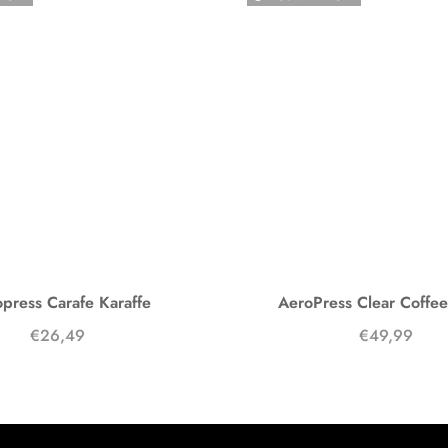
press Carafe Karaffe
AeroPress Clear Coffe
€26,49
€49,99