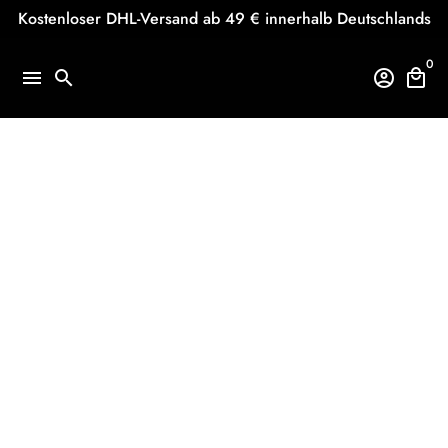
Direkt
Kostenloser DHL-Versand ab 49 € innerhalb Deutschlands
zum
Inhalt
0
menu
search
account_circle
local_mall