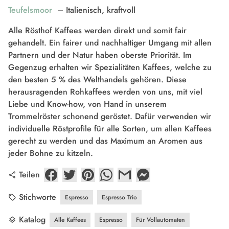
Teufelsmoor
– Italienisch, kraftvoll
Alle Rösthof Kaffees werden direkt und somit fair
gehandelt. Ein fairer und nachhaltiger Umgang mit allen
Partnern und der Natur haben oberste Priorität. Im
Gegenzug erhalten wir Spezialitäten Kaffees, welche zu
den besten 5 % des Welthandels gehören. Diese
herausragenden Rohkaffees werden von uns, mit viel
Liebe und Know-how, von Hand in unserem
Trommelröster schonend geröstet. Dafür verwenden wir
individuelle Röstprofile für alle Sorten, um allen Kaffees
gerecht zu werden und das Maximum an Aromen aus
jeder Bohne zu kitzeln.
Teilen
share
Stichworte
Espresso
Espresso Trio
local_offer
Katalog
Alle Kaffees
Espresso
Für Vollautomaten
layers