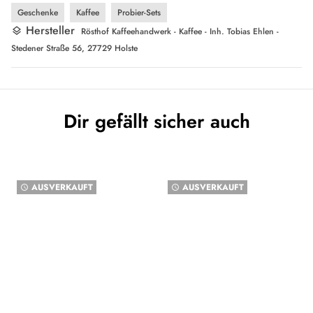
Geschenke
Kaffee
Probier-Sets
Hersteller
layers
Rösthof Kaffeehandwerk - Kaffee - Inh. Tobias Ehlen -
Stedener Straße 56, 27729 Holste
Dir gefällt sicher auch
AUSVERKAUFT
AUSVERKAUFT
watch_later
watch_later