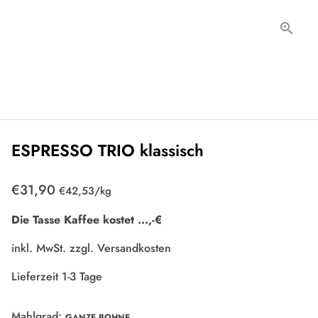
ESPRESSO TRIO klassisch
€31,90
Einzelpreis
zum
€42,53
/
kg
Die Tasse Kaffee kostet
...
,-€
inkl. MwSt. zzgl.
Versandkosten
Lieferzeit 1-3 Tage
Mahlgrad:
GANZE BOHNE