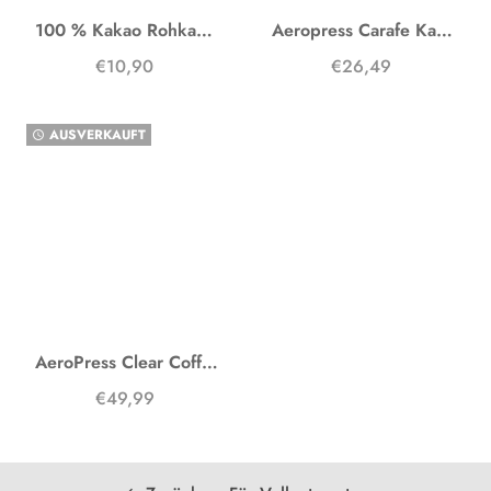
100 % Kakao Rohkakao
Aeropress Carafe Karaffe
€10,90
€26,49
AUSVERKAUFT
watch_later
AeroPress Clear Coffee Maker
€49,99