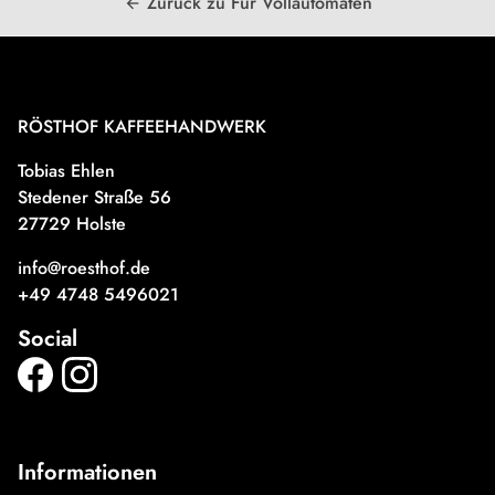
Zurück zu Für Vollautomaten
arrow_back
RÖSTHOF KAFFEEHANDWERK
Tobias Ehlen
Stedener Straße 56
27729 Holste
info@roesthof.de
+49 4748 5496021
Social
Informationen