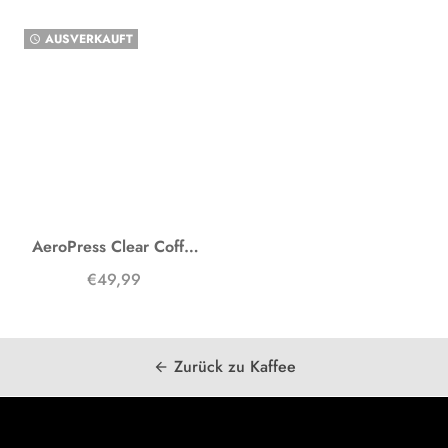
AUSVERKAUFT
watch_later
AeroPress Clear Coffee Maker
€49,99
Zurück zu Kaffee
arrow_back