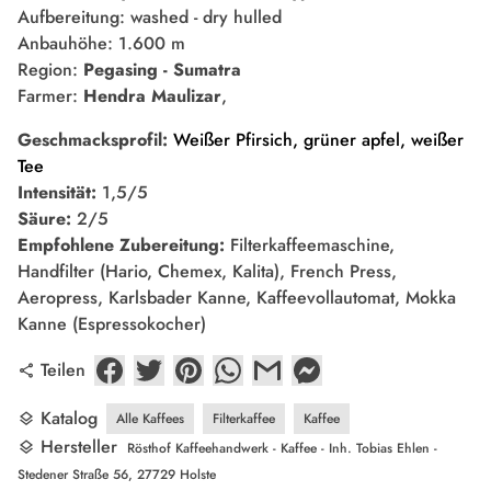
Aufbereitung: washed - dry hulled
Anbauhöhe: 1.600 m
Region:
Pegasing - Sumatra
Farmer:
Hendra Maulizar
,
Geschmacksprofil:
Weißer Pfirsich, grüner apfel, weißer
Tee
Intensität:
1,5/5
Säure:
2/5
Empfohlene Zubereitung:
Filterkaffeemaschine,
Handfilter (Hario, Chemex, Kalita), French Press,
Aeropress, Karlsbader Kanne, Kaffeevollautomat, Mokka
Kanne (Espressokocher)
Teilen
share
Katalog
Alle Kaffees
Filterkaffee
Kaffee
layers
Hersteller
layers
Rösthof Kaffeehandwerk - Kaffee - Inh. Tobias Ehlen -
Stedener Straße 56, 27729 Holste