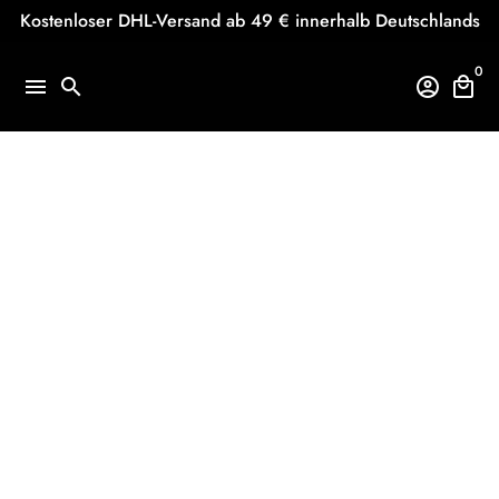
Direkt
Kostenloser DHL-Versand ab 49 € innerhalb Deutschlands
zum
Inhalt
0
menu
search
account_circle
local_mall