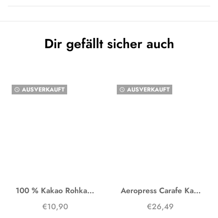
Dir gefällt sicher auch
AUSVERKAUFT
AUSVERKAUFT
watch_later
watch_later
100 % Kakao Rohkakao
Aeropress Carafe Karaffe
€10,90
€26,49