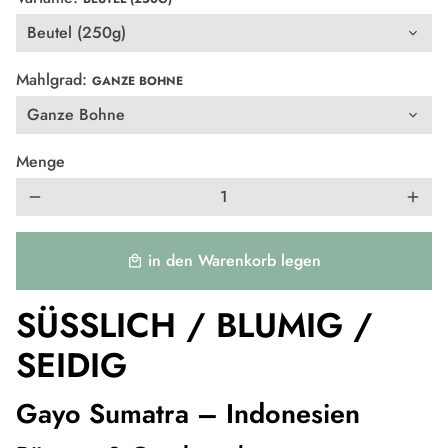
Mahlgrad:
GANZE BOHNE
Menge
remove
add
in den Warenkorb legen
local_mall
SÜSSLICH / BLUMIG /
SEIDIG
Gayo Sumatra – Indonesien