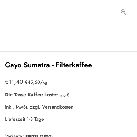
Gayo Sumatra - Filterkaffee
€11,40
Einzelpreis
zum
€45,60
/
kg
Die Tasse Kaffee kostet
...
,-€
inkl. MwSt. zzgl.
Versandkosten
Lieferzeit 1-3 Tage
Variante:
BEUTEL (250G)