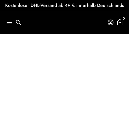
Direkt
Kostenloser DHL-Versand ab 49 € innerhalb Deutschlands
zum
Inhalt
0
menu
search
account_circle
local_mall