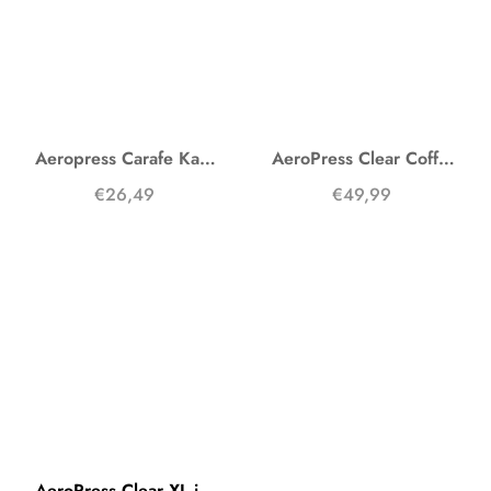
Aeropress Carafe Karaffe
AeroPress Clear Coffee Maker
€26,49
€49,99
AeroPress Clear XL inkl. Karaffe + Papierfilter