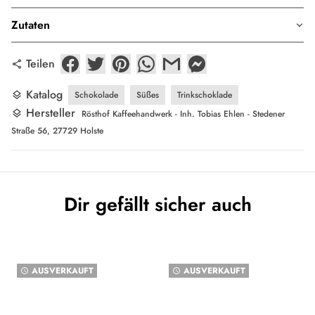
Zutaten
Teilen
share
Katalog
Schokolade
Süßes
Trinkschoklade
layers
Hersteller
layers
Rösthof Kaffeehandwerk - Inh. Tobias Ehlen - Stedener
Straße 56, 27729 Holste
Dir gefällt sicher auch
AUSVERKAUFT
AUSVERKAUFT
watch_later
watch_later