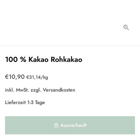
100 % Kakao Rohkakao
€10,90
Einzelpreis
zum
€31,14
/
kg
inkl. MwSt. zzgl.
Versandkosten
Lieferzeit 1-3 Tage
Ausverkauft
local_mall