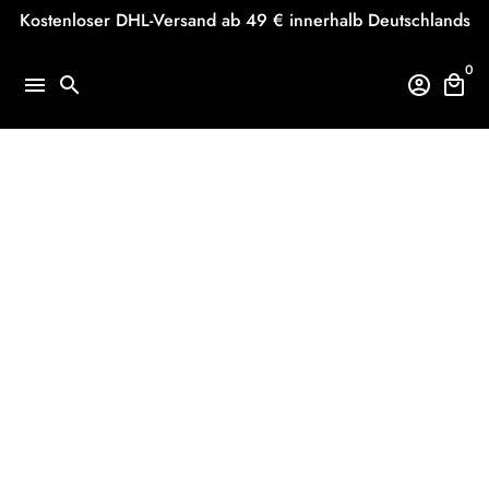
Direkt
Kostenloser DHL-Versand ab 49 € innerhalb Deutschlands
zum
Inhalt
0
menu
search
account_circle
local_mall