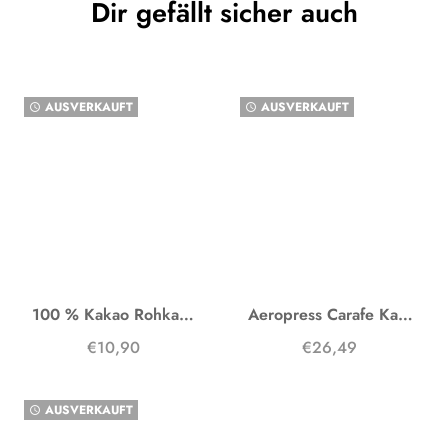
Dir gefällt sicher auch
AUSVERKAUFT
AUSVERKAUFT
watch_later
watch_later
100 % Kakao Rohkakao
Aeropress Carafe Karaffe
€10,90
€26,49
AUSVERKAUFT
watch_later