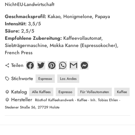
Nicht-EU-Landwirtschaft
Geschmacksprofil:
Kakao, Honigmelone, Papaya
Intensität:
3,5/5
Säure:
2,5/5
Empfohlene Zubereitung:
Kaffeevollautomat,
Siebträgermaschine, Mokka Kanne (Espressokocher),
French Press
Teilen
share
Stichworte
Espresso
Los Andes
local_offer
Katalog
Alle Kaffees
Espresso
Für Vollautomaten
Kaffee
layers
Hersteller
layers
Rösthof Kaffeehandwerk - Kaffee - Inh. Tobias Ehlen -
Stedener Straße 56, 27729 Holste