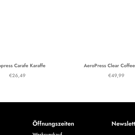
press Carafe Karaffe
AeroPress Clear Coffe
€26,49
€49,99
Öffnungszeiten
Newslet
Werksverkauf