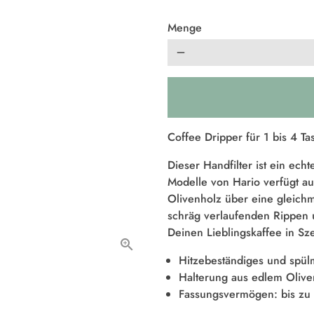
Menge
remove
Coffee Dripper für 1 bis 4 Ta
Dieser Handfilter ist ein ech
Modelle von Hario verfügt a
Olivenholz über eine gleichm
schräg verlaufenden Rippen u
Deinen Lieblingskaffee in Sz
Hitzebeständiges und spül
Halterung aus edlem Olive
Fassungsvermögen: bis zu 