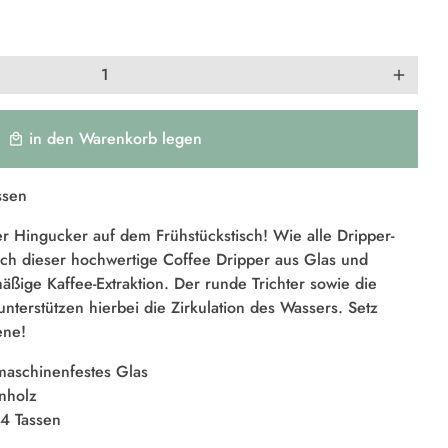
add
in den Warenkorb legen
local_mall
ssen
ter Hingucker auf dem Frühstückstisch! Wie alle Dripper-
uch dieser hochwertige Coffee Dripper aus Glas und
äßige Kaffee-Extraktion. Der runde Trichter sowie die
nterstützen hierbei die Zirkulation des Wassers. Setz
ene!
maschinenfestes Glas
nholz
4 Tassen