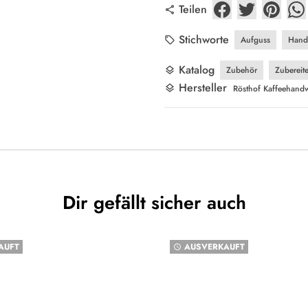
Teilen
share
Stichworte
Aufguss
Handf
local_offer
Katalog
Zubehör
Zubereite
layers
Hersteller
layers
Rösthof Kaffeehandw
Dir gefällt sicher auch
AUFT
AUSVERKAUFT
watch_later