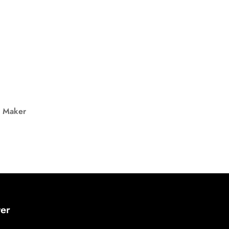
e Maker
ter