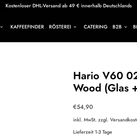
Kostenloser DHL-Versand ab 49 € innerhalb Deutschlands
KAFFEEFINDER
RÖSTEREI
CATERING
B2B
B
oard_arrow_down
keyboard_arrow_down
keyboard_arrow_down
Hario V60 02
Wood (Glas +
€54,90
inkl. MwSt. zzgl.
Versandkost
Lieferzeit 1-3 Tage