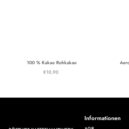
100 % Kakao Rohkakao
Aero
€10,90
Informationen
AGB