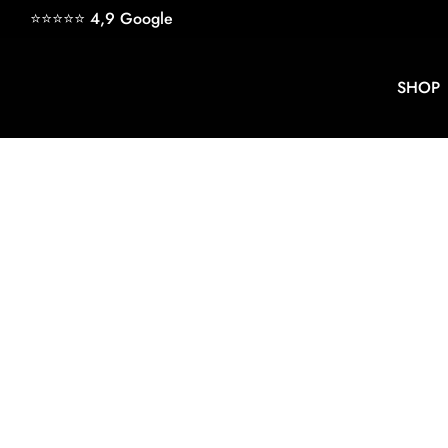
Direkt
⭐⭐⭐⭐⭐ 4,9
Google
zum
Inhalt
SHOP
keyb